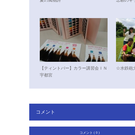
夏の風物詩
念願のキ
【ティントバー】カラー講習会ＩＮ
☆水鉄砲大
宇都宮
コメント
コメント ( 0 )