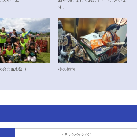
ッズルーム
新年明けましておめでとうございま
す。
会☆in水祭り
桃の節句
トラックバック ( 0 )