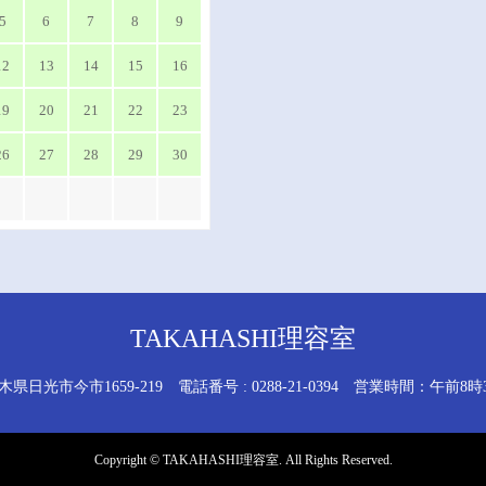
5
6
7
8
9
12
13
14
15
16
19
20
21
22
23
26
27
28
29
30
TAKAHASHI理容室
 栃木県日光市今市1659-219
電話番号 : 0288-21-0394 営業時間：午前8
Copyright
©
TAKAHASHI理容室
. All Rights Reserved.