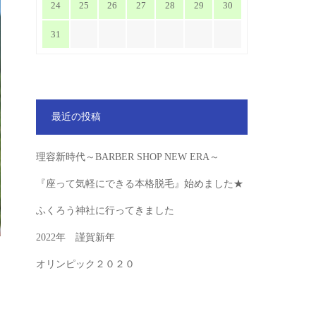
24
25
26
27
28
29
30
31
最近の投稿
理容新時代～BARBER SHOP NEW ERA～
『座って気軽にできる本格脱毛』始めました★
ふくろう神社に行ってきました
2022年 謹賀新年
オリンピック２０２０