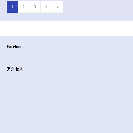
1
2
3
4
Facebook
アクセス