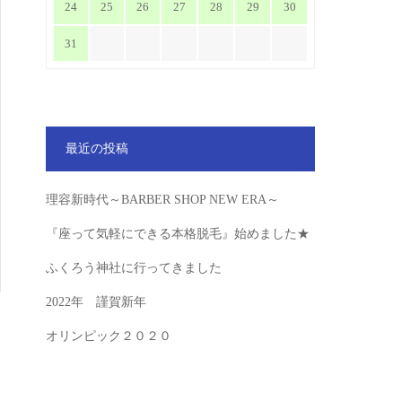
24
25
26
27
28
29
30
31
最近の投稿
理容新時代～BARBER SHOP NEW ERA～
『座って気軽にできる本格脱毛』始めました★
ふくろう神社に行ってきました
2022年 謹賀新年
オリンピック２０２０