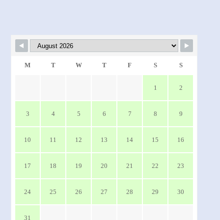
M
T
W
T
F
S
S
1
2
3
4
5
6
7
8
9
10
11
12
13
14
15
16
17
18
19
20
21
22
23
24
25
26
27
28
29
30
31