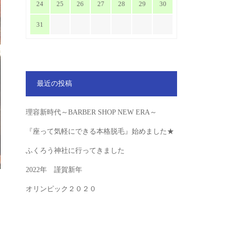
24
25
26
27
28
29
30
31
最近の投稿
理容新時代～BARBER SHOP NEW ERA～
『座って気軽にできる本格脱毛』始めました★
ふくろう神社に行ってきました
2022年 謹賀新年
オリンピック２０２０