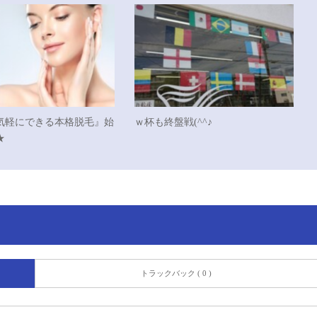
気軽にできる本格脱毛』始
ｗ杯も終盤戦(^^♪
★
トラックバック ( 0 )