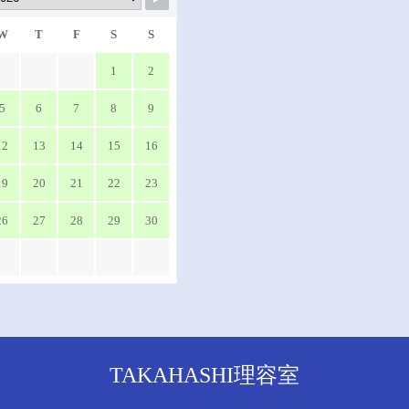
W
T
F
S
S
1
2
5
6
7
8
9
12
13
14
15
16
19
20
21
22
23
26
27
28
29
30
TAKAHASHI理容室